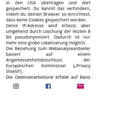
in den USA übertragen und dort
gespeichert. Du kannst das verhindern,
indem du deinen Browser so einrichtest,
dass keine Cookies gespeichert werden.
Deine IP-Adresse wird erfasst, aber
umgehend durch Löschung der letzten 8
Bit pseudonymisiert. Dadurch ist nur
mehr eine grobe Lokalisierung möglich.
Die Beziehung zum Webanalyseanbieter
basiert auf einem
Angemessenheitsbeschluss der
Europäischen Kommission („Privacy
Shield“).
Die Datenverarbeitung erfolgt auf Basis
der gesetzlichen Bestimmungen des § 96
Abs 3 TKG sowie des Art 6 Abs 1 lit a
(Einwilligung) und/oder f (berechtigtes
Interesse) der DSGVO.
Deine Rechte
Dir stehen grundsätzlich die Rechte auf
Auskunft, Berichtigung, Löschung,
Einschränkung, Datenübertragbarkeit,
Widerruf und Widerspruch zu. Wenn