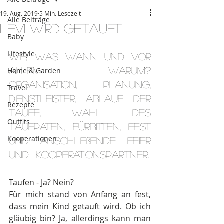
19. Aug. 2019
5 Min. Lesezeit
Alle Beiträge
Levi wird getauft
Baby
Lifestyle
Wie, Was wann und vor 
allem Warum? 
Home & Garden
Organisation, Planung, 
Travel
Dienstleister, Ablauf der 
Rezepte
Taufe, Wahl des 
Outfits
Taufpaten, Fürbitten, Fest 
Kooperationen
und anschließende Feier 
und  Kooperationspartner.
Taufen - Ja? Nein?
Für mich stand von Anfang an fest, 
dass mein Kind getauft wird. Ob ich 
gläubig bin? Ja, allerdings kann man 